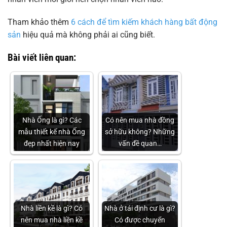
Tham khảo thêm
6 cách để tìm kiếm khách hàng bất động
sản
hiệu quả mà không phải ai cũng biết.
Bài viết liên quan:
Nhà Ống là gì? Các
Có nên mua nhà đồng
mẫu thiết kế nhà Ống
sở hữu không? Những
đẹp nhất hiện nay
vấn đề quan…
Nhà liền kề là gì? Có
Nhà ở tái định cư là gì?
nên mua nhà liền kề
Có được chuyển