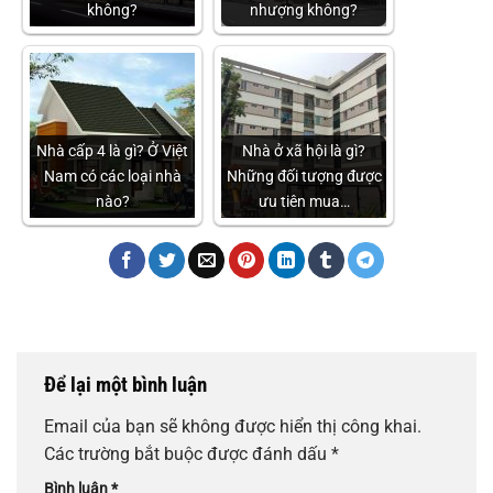
không?
nhượng không?
Nhà cấp 4 là gì? Ở Việt
Nhà ở xã hội là gì?
Nam có các loại nhà
Những đối tượng được
nào?
ưu tiên mua…
Để lại một bình luận
Email của bạn sẽ không được hiển thị công khai.
Các trường bắt buộc được đánh dấu
*
Bình luận
*