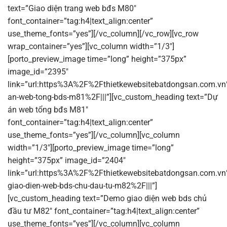
text=”Giao diện trang web bđs M80″
font_container=”tag:h4|text_align:center”
use_theme_fonts=”yes”][/vc_column][/vc_row][vc_row
wrap_container=”yes”][vc_column width=”1/3″]
[porto_preview_image time=”long” height=”375px”
image_id=”2395″
link=”url:https%3A%2F%2Fthietkewebsitebatdongsan.com.vn
an-web-tong-bds-m81%2F|||”][vc_custom_heading text=”Dự
án web tổng bđs M81″
font_container=”tag:h4|text_align:center”
use_theme_fonts=”yes”][/vc_column][vc_column
width=”1/3″][porto_preview_image time=”long”
height=”375px” image_id=”2404″
link=”url:https%3A%2F%2Fthietkewebsitebatdongsan.com.v
giao-dien-web-bds-chu-dau-tu-m82%2F|||”]
[vc_custom_heading text=”Demo giao diện web bds chủ
đầu tư M82″ font_container=”tag:h4|text_align:center”
use_theme_fonts=”yes”][/vc_column][vc_column