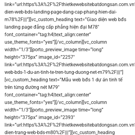
link=”url:https%3A%2F%2Fthietkewebsitebatdongsan.com.vn
dien-web-bds-landing-page-dang-cap-phang-hien-dai-
m78%2F|||”][vc_custom_heading text=”Giao diện web bđs
landing page đẳng cấp phẳng hiện đại M78″
font_container=”tag:h4|text_align:center”
use_theme_fonts=”yes”][/vc_column][vc_column
width=”1/3″][porto_preview_image time=”long”
height=”375px” image_id=”2257″
link=”url:https%3A%2F%2Fthietkewebsitebatdongsan.com.v
web-bds-1-du-an-tinh-te-tren-tung-duong-net-m79%2F|||”]
[vc_custom_heading text=”Mẫu web bđs 1 dự án tinh tế
trên từng đường nét M79″
font_container=”tag:h4|text_align:center”
use_theme_fonts=”yes”][/vc_column][vc_column
width=”1/3″][porto_preview_image time=”long”
height=”375px” image_id=”2393″
link=”url:https%3A%2F%2Fthietkewebsitebatdongsan.com.vn
dien-trang-web-bds-m80%2F|||”][vc_custom_heading