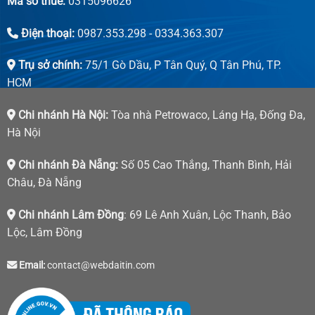
Mã số thuế:
0315096626
Điện thoại:
0987.353.298 - 0334.363.307
Trụ sở chính:
75/1 Gò Dầu, P Tân Quý, Q Tân Phú, TP.
HCM
Chi nhánh Hà Nội:
Tòa nhà Petrowaco, Láng Hạ, Đống Đa,
Hà Nội
Chi nhánh Đà Nẵng:
Số 05 Cao Thắng, Thanh Bình, Hải
Châu, Đà Nẵng
Chi nhánh Lâm Đồng
: 69 Lê Anh Xuân, Lộc Thanh, Bảo
Lộc, Lâm Đồng
Email:
contact@webdaitin.com