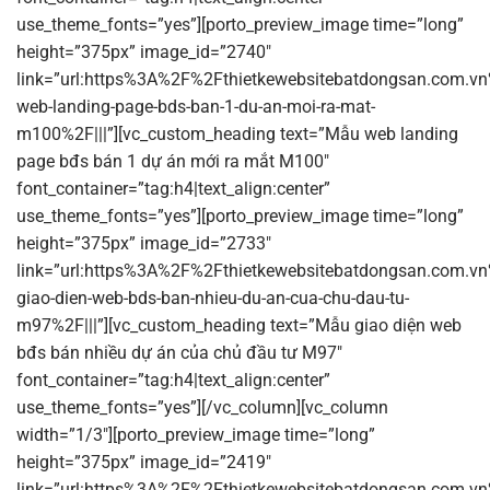
use_theme_fonts=”yes”][porto_preview_image time=”long”
height=”375px” image_id=”2740″
link=”url:https%3A%2F%2Fthietkewebsitebatdongsan.com.v
web-landing-page-bds-ban-1-du-an-moi-ra-mat-
m100%2F|||”][vc_custom_heading text=”Mẫu web landing
page bđs bán 1 dự án mới ra mắt M100″
font_container=”tag:h4|text_align:center”
use_theme_fonts=”yes”][porto_preview_image time=”long”
height=”375px” image_id=”2733″
link=”url:https%3A%2F%2Fthietkewebsitebatdongsan.com.v
giao-dien-web-bds-ban-nhieu-du-an-cua-chu-dau-tu-
m97%2F|||”][vc_custom_heading text=”Mẫu giao diện web
bđs bán nhiều dự án của chủ đầu tư M97″
font_container=”tag:h4|text_align:center”
use_theme_fonts=”yes”][/vc_column][vc_column
width=”1/3″][porto_preview_image time=”long”
height=”375px” image_id=”2419″
link=”url:https%3A%2F%2Fthietkewebsitebatdongsan.com.v