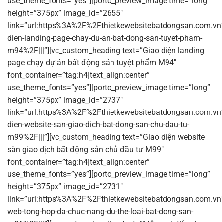
use_theme_fonts=”yes”][porto_preview_image time=”long”
height=”375px” image_id=”2655″
link=”url:https%3A%2F%2Fthietkewebsitebatdongsan.com.vn
dien-landing-page-chay-du-an-bat-dong-san-tuyet-pham-
m94%2F|||”][vc_custom_heading text=”Giao diện landing
page chạy dự án bất động sản tuyệt phẩm M94″
font_container=”tag:h4|text_align:center”
use_theme_fonts=”yes”][porto_preview_image time=”long”
height=”375px” image_id=”2737″
link=”url:https%3A%2F%2Fthietkewebsitebatdongsan.com.vn
dien-website-san-giao-dich-bat-dong-san-chu-dau-tu-
m99%2F|||”][vc_custom_heading text=”Giao diện website
sàn giao dịch bất động sản chủ đầu tư M99″
font_container=”tag:h4|text_align:center”
use_theme_fonts=”yes”][porto_preview_image time=”long”
height=”375px” image_id=”2731″
link=”url:https%3A%2F%2Fthietkewebsitebatdongsan.com.v
web-tong-hop-da-chuc-nang-du-the-loai-bat-dong-san-