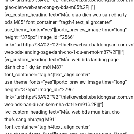
giao-dien-web-san-cong-ty-bds-m85%2F|||”]
[vc_custom_heading text=”Mẫu giao diện web sàn công ty
bđs M85″ font_container=”tag:h4|text_align:center”
use_theme_fonts=”yes”][porto_preview_image time=”long”
height=”375px” image_id=”2566″
link=”url:https%3A%2F%2Fthietkewebsitebatdongsan.com.v
web-bds-landing-page-danh-cho-1-du-an-moi-m87%2F|||”]
[vc_custom_heading text=”Mẫu web bđs landing page
dành cho 1 dự án mới M87″
font_container=”tag:h4|text_align:center”
use_theme_fonts=”yes”][porto_preview_image time=”long”
height=”375px” image_id=”2796″
link=”url:https%3A%2F%2Fthietkewebsitebatdongsan.com.v
web-bds-ban-du-an-kem-nha-dat-le-m91%2F|||”]
[vc_custom_heading text=”Mẫu web bđs mua bán, cho
thuê, sang nhượng M91″
font_container=”tag:h4|text_align:center”