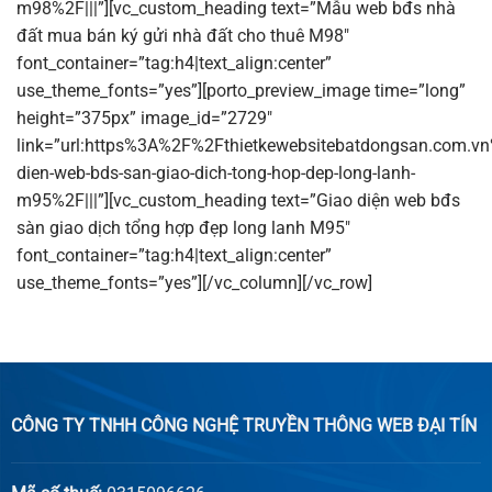
m98%2F|||”][vc_custom_heading text=”Mẫu web bđs nhà
đất mua bán ký gửi nhà đất cho thuê M98″
font_container=”tag:h4|text_align:center”
use_theme_fonts=”yes”][porto_preview_image time=”long”
height=”375px” image_id=”2729″
link=”url:https%3A%2F%2Fthietkewebsitebatdongsan.com.vn
dien-web-bds-san-giao-dich-tong-hop-dep-long-lanh-
m95%2F|||”][vc_custom_heading text=”Giao diện web bđs
sàn giao dịch tổng hợp đẹp long lanh M95″
font_container=”tag:h4|text_align:center”
use_theme_fonts=”yes”][/vc_column][/vc_row]
CÔNG TY TNHH CÔNG NGHỆ TRUYỀN THÔNG WEB ĐẠI TÍN