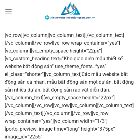
Chuyển
đến
nội
dung
[vc_row][vc_column][vc_column_text][/vc_column_text]
[/vc_column][/vc_row][vc_row wrap_container=”yes”]
[vc_column][vc_empty_space height=”22px”]
[vc_custom_heading text=”Kho giao diện mẫu thiết kế
website bất động sản” use_theme_fonts=”yes”
el_class=”shorter”][vc_column_text]Các mẫu website bất
động sản cá nhân, mẫu bất động sản một dự án, bất động
sản nhiều dự án, bất động sản rao vặt diễn đàn.
[/vc_column_text][vc_empty_space height=”22px”]
[/vc_column][/vc_row][vc_row][vc_column][vc_column_text]
[/vc_column_text][/vc_column][/vc_row][vc_row
wrap_container=”yes”][vc_column width=”1/3″]
[porto_preview_image time=”long” height=”375px”
image_id=”2255″