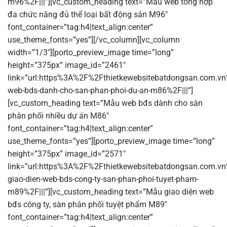
m96%2F|||”][vc_custom_heading text=”Mẫu web tổng hợp
đa chức năng đủ thể loại bất động sản M96″
font_container=”tag:h4|text_align:center”
use_theme_fonts=”yes”][/vc_column][vc_column
width=”1/3″][porto_preview_image time=”long”
height=”375px” image_id=”2461″
link=”url:https%3A%2F%2Fthietkewebsitebatdongsan.com.v
web-bds-danh-cho-san-phan-phoi-du-an-m86%2F|||”]
[vc_custom_heading text=”Mẫu web bđs dành cho sàn
phân phối nhiều dự án M86″
font_container=”tag:h4|text_align:center”
use_theme_fonts=”yes”][porto_preview_image time=”long”
height=”375px” image_id=”2571″
link=”url:https%3A%2F%2Fthietkewebsitebatdongsan.com.v
giao-dien-web-bds-cong-ty-san-phan-phoi-tuyet-pham-
m89%2F|||”][vc_custom_heading text=”Mẫu giao diện web
bđs công ty, sàn phân phối tuyệt phẩm M89″
font_container=”tag:h4|text_align:center”