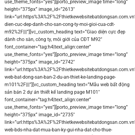
use_theme_fonts=”yes”][porto_preview_image time=”long”
height=”375px” image_id=”2613″
link=”url:https%3A%2F%2Fthietkewebsitebatdongsan.com.vn
dien-cuc-dep-danh-cho-san-cong-ty-moi-gioi-cua-cdt-
m92%2F|||”][vc_custom_heading text=”Giao diện cực đẹp
dành cho sàn, công ty, môi giới của CĐT M92″
font_container=”tag:h4|text_align:center”
use_theme_fonts=”yes”][porto_preview_image time=”long”
height=”375px” image_id=”2742″
link=”url:https%3A%2F%2Fthietkewebsitebatdongsan.com.v
web-bat-dong-san-ban-2-du-an-thiet-ke-landing-page-
m101%2F|||”][vc_custom_heading text=”Mẫu web bất động
sản bán 2 dự án thiết kế landing page M101″
font_container=”tag:h4|text_align:center”
use_theme_fonts=”yes”][porto_preview_image time=”long”
height=”375px” image_id=”2735″
link=”url:https%3A%2F%2Fthietkewebsitebatdongsan.com.v
web-bds-nha-dat-mua-ban-ky-gui-nha-dat-cho-thue-