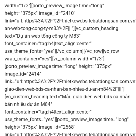
width=”1/3″][porto_preview_image time=”long”
height=”375px” image_id=”2410″
link=”url:https%3A%2F%2Fthietkewebsitebatdongsan.com.vn
an-web-tong-cong-ty-m83%2F|||”][vc_custom_heading
text=”Dự án web tổng công ty M83″
font_container=”tag:h4|text_align:center”
use_theme_fonts=”yes”][/vc_column][/vc_row][vc_row
wrap_container=”yes”][vc_column width=”1/3″]
[porto_preview_image time=”long” height=”375px”
image_id=”2414″
link=”url:https%3A%2F%2Fthietkewebsitebatdongsan.com.v
giao-dien-web-bds-ca-nhan-ban-nhieu-du-an-m84%2F|||”]
[vc_custom_heading text=”Mẫu giao diện web bđs cá nhân
bán nhiều dự án M84″
font_container=”tag:h4|text_align:center”
use_theme_fonts=”yes”][porto_preview_image time=”long”
height=”375px” image_id=”2568″
link=”url:https%3A%2F%2Fthietkewebsitebatdongsan.com.vn