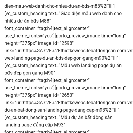
dien-mau-web-danh-cho-nhieu-du-an-bds-m88%2F|||”]
[vc_custom_heading text=”Giao diện mẫu web dành cho
nhiều dự án bđs M88″
font_container=”tag:h4|text_align:center”
use_theme_fonts=”yes”][porto_preview_image time=”long”
height=”375px” image_id=”2598″
link=”url:https%3A%2F%2Fthietkewebsitebatdongsan.com.v
web-landing-page-du-an-bds-dep-gon-gang-m90%2F|||”]
[vc_custom_heading text=”Mẫu web landing page dự án
bđs đẹp gọn gàng M90″
font_container=”tag:h4|text_align:center”
use_theme_fonts=”yes”][porto_preview_image time=”long”
height=”375px” image_id=”2653″
link=”url:https%3A%2F%2Fthietkewebsitebatdongsan.com.v
du-an-bat-dong-san-landing-page-dang-cap-m93%2F|||”]
[vc_custom_heading text=”Mẫu dự án bất động sản
landing page đẳng cấp M93″
font_container=”tag:h4|text_align:center”