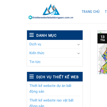
Chuyển
đến
TRANG CHỦ
T
nội
dung
DANH MỤC
13
Th6
Dịch vụ
Kiến thức
Tin tức
DỊCH VỤ THIẾT KẾ WEB
Thiết kế website dự án bất
động sản
Thiết kế website rao vặt bất
động sản