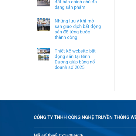
đất bán chính chủ đa
dạng sản phẩm
Những lưu ý khi mở
sàn giao dịch bất động
sản để từng bước
thành công
Thiết kế website bất
động sản tại Bình
Dương giúp bùng nổ
doanh số 2025
CÔNG TY TNHH CÔNG NGHỆ TRUYỀN THÔNG WEB
Mã số thuế:
0315096626