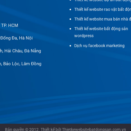
Thiết kế website rao vặt bất độ
Thiết kế website mua bán nhà 
, TP. HCM
Thiết kế website bất động sản
wordpress
 Đống Đa, Hà Nội
Dịch vụ facebook marketing
h, Hải Châu, Đà Nẵng
h, Bảo Lộc, Lâm Đồng
Bản quyền © 2012. Thiết kế bởi Thietkewebsitebatdongsan.com.vn