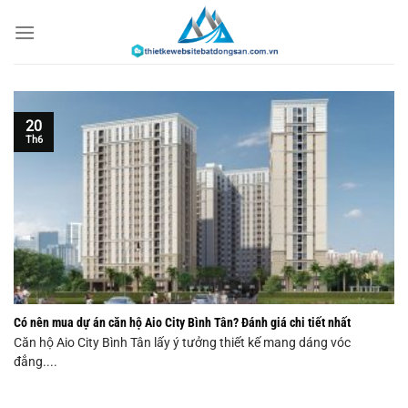
Chuyển
đến
nội
dung
20
Th6
Có nên mua dự án căn hộ Aio City Bình Tân? Đánh giá chi tiết nhất
Căn hộ Aio City Bình Tân lấy ý tưởng thiết kế mang dáng vóc
đẳng....