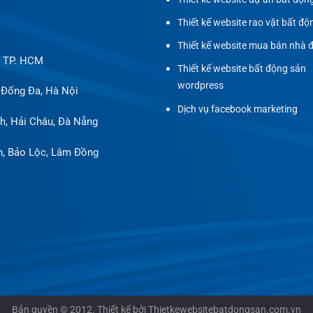
Thiết kế website rao vặt bất độ
Thiết kế website mua bán nhà 
, TP. HCM
Thiết kế website bất động sản
wordpress
 Đống Đa, Hà Nội
Dịch vụ facebook marketing
h, Hải Châu, Đà Nẵng
h, Bảo Lộc, Lâm Đồng
Bản quyền © 2012. Thiết kế bởi Thietkewebsitebatdongsan.com.vn