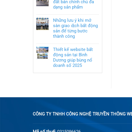
đất bán chính chủ đa
dạng sản phẩm
Những lưu ý khi mở
sàn giao dịch bất động
sản để từng bước
thành công
Thiết kế website bất
động sản tại Bình
Dương giúp bùng nổ
doanh số 2025
CÔNG TY TNHH CÔNG NGHỆ TRUYỀN THÔNG WEB
Mã số thuế:
0315096626