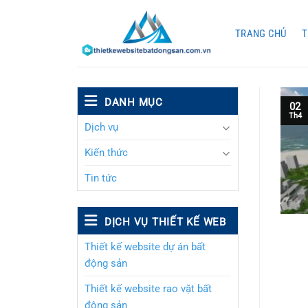
Chuyển
đến
TRANG CHỦ
T
nội
dung
DANH MỤC
02
Th4
Dịch vụ
Kiến thức
Tin tức
DỊCH VỤ THIẾT KẾ WEB
Thiết kế website dự án bất
động sản
Thiết kế website rao vặt bất
động sản