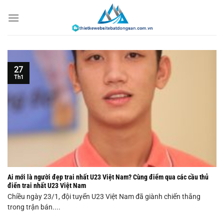
Chuyển
đến
nội
dung
27
Th1
Ai mới là người đẹp trai nhất U23 Việt Nam? Cùng điểm qua các cầu thủ
điển trai nhất U23 Việt Nam
Chiều ngày 23/1, đội tuyển U23 Việt Nam đã giành chiến thắng
trong trận bán....