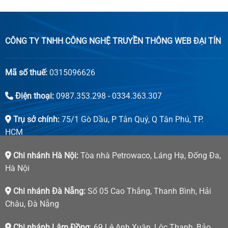
CÔNG TY TNHH CÔNG NGHỆ TRUYỀN THÔNG WEB ĐẠI TÍN
Mã số thuế:
0315096626
Điện thoại:
0987.353.298 - 0334.363.307
Trụ sở chính:
75/1 Gò Dầu, P Tân Quý, Q Tân Phú, TP.
HCM
Chi nhánh Hà Nội:
Tòa nhà Petrowaco, Láng Hạ, Đống Đa,
Hà Nội
Chi nhánh Đà Nẵng:
Số 05 Cao Thắng, Thanh Bình, Hải
Châu, Đà Nẵng
Chi nhánh Lâm Đồng
: 69 Lê Anh Xuân, Lộc Thanh, Bảo