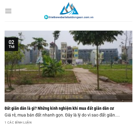
Chuyển
đến
nội
dung
02
Th8
Đất giãn dân là gì? Những kinh nghiệm khi mua đất giãn dân cư
Giá rẻ, mua bán đất nhanh gọn. Đây là lý do vì sao đất giãn....
1 CÁC BÌNH LUẬN