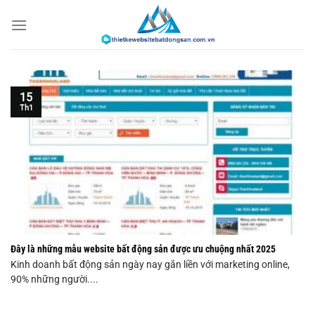
Chuyển
đến
nội
dung
15
Th1
Đây là những mẫu website bất động sản được ưu chuộng nhất 2025
Kinh doanh bất động sản ngày nay gắn liền với marketing online,
90% những người....