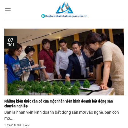
Chuyển
đến
nội
dung
07
Th11
Những kiến thức cần có của một nhân viên kinh doanh bất động sản
chuyên nghiệp
Bạn là nhân viên kinh doanh bất động sản mới vào nghề, bạn còn
mơ....
1 CÁC BÌNH LUẬN