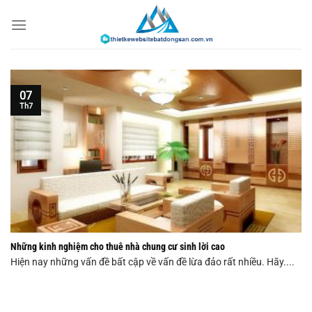
Chuyển
đến
nội
dung
07
Th7
Những kinh nghiệm cho thuê nhà chung cư sinh lời cao
Hiện nay những vấn đề bất cập về vấn đề lừa đảo rất nhiều. Hãy....