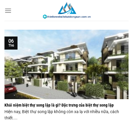
Chuyển
đến
nội
dung
06
Th6
Khái niệm biệt thự song lập là gì? Đặc trưng của biệt thự song lập
Hiện nay, Biệt thự song lập không còn xa lạ với nhiều nữa, cách
thiết....