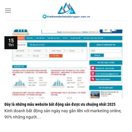
Chuyển
đến
nội
dung
15
Th1
Đây là những mẫu website bất động sản được ưu chuộng nhất 2025
Kinh doanh bất động sản ngày nay gắn liền với marketing online,
90% những người....