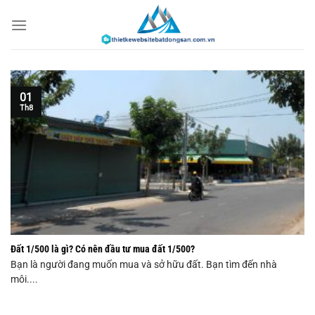
Chuyển
đến
nội
dung
01
Th8
Đất 1/500 là gì? Có nên đầu tư mua đất 1/500?
Bạn là người đang muốn mua và sở hữu đất. Bạn tìm đến nhà
môi....