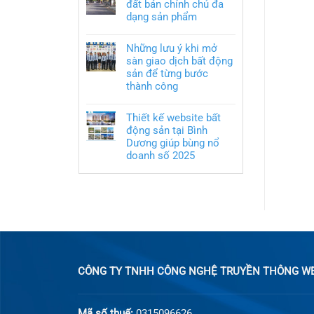
đất bán chính chủ đa
dạng sản phẩm
Những lưu ý khi mở
sàn giao dịch bất động
sản để từng bước
thành công
Thiết kế website bất
động sản tại Bình
Dương giúp bùng nổ
doanh số 2025
CÔNG TY TNHH CÔNG NGHỆ TRUYỀN THÔNG WEB
Mã số thuế:
0315096626