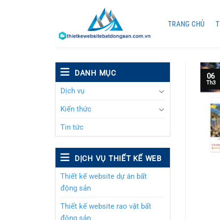
Chuyển
đến
TRANG CHỦ
T
nội
dung
DANH MỤC
06
Th3
Dịch vụ
Kiến thức
Tin tức
DỊCH VỤ THIẾT KẾ WEB
Thiết kế website dự án bất
động sản
Thiết kế website rao vặt bất
động sản