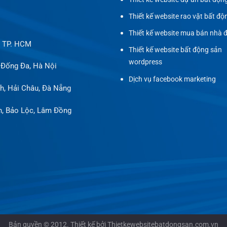
Thiết kế website rao vặt bất độ
Thiết kế website mua bán nhà 
, TP. HCM
Thiết kế website bất động sản
wordpress
 Đống Đa, Hà Nội
Dịch vụ facebook marketing
h, Hải Châu, Đà Nẵng
h, Bảo Lộc, Lâm Đồng
Bản quyền © 2012. Thiết kế bởi Thietkewebsitebatdongsan.com.vn