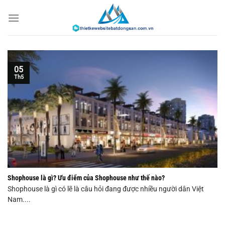
Chuyển
đến
nội
dung
05
Th5
Shophouse là gì? Ưu điểm của Shophouse như thế nào?
Shophouse là gì có lẽ là câu hỏi đang được nhiều người dân Việt
Nam....