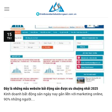
Chuyển
đến
nội
dung
15
Th1
Đây là những mẫu website bất động sản được ưu chuộng nhất 2025
Kinh doanh bất động sản ngày nay gắn liền với marketing online,
90% những người....