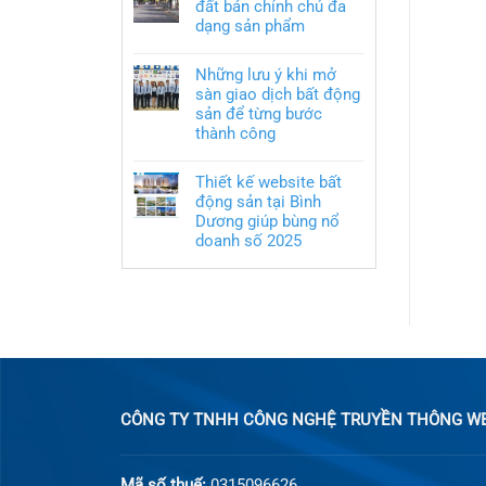
đất bán chính chủ đa
dạng sản phẩm
Những lưu ý khi mở
sàn giao dịch bất động
sản để từng bước
thành công
Thiết kế website bất
động sản tại Bình
Dương giúp bùng nổ
doanh số 2025
CÔNG TY TNHH CÔNG NGHỆ TRUYỀN THÔNG WEB
Mã số thuế:
0315096626