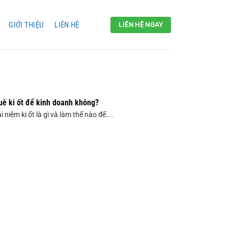
GIỚI THIỆU
LIÊN HỆ
LIÊN HỆ NGAY
huê ki ốt để kinh doanh không?
 niệm ki ốt là gì và làm thế nào để....