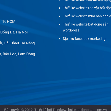
Thiết kế website rao vặt bất độ
Thiết kế website mua bán nhà 
, TP. HCM
Thiết kế website bất động sản
wordpress
 Đống Đa, Hà Nội
Dịch vụ facebook marketing
h, Hải Châu, Đà Nẵng
h, Bảo Lộc, Lâm Đồng
Bản quyền © 2012. Thiết kế bởi Thietkewebsitebatdongsan.com.vn