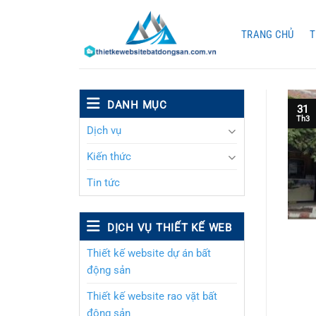
Chuyển
đến
TRANG CHỦ
T
nội
dung
DANH MỤC
31
Th3
Dịch vụ
Kiến thức
Tin tức
DỊCH VỤ THIẾT KẾ WEB
Thiết kế website dự án bất
động sản
Thiết kế website rao vặt bất
động sản