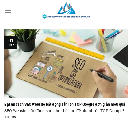
Chuyển
đến
nội
dung
01
Th7
Bật mí cách SEO website bất động sản lên TOP Google đơn giản hiệu quả
SEO Website bất động sản như thế nào để nhanh lên TOP Google?
Tự tay....