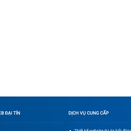
 ĐẠI TÍN
DỊCH VỤ CUNG CẤP
Thiết kế website dự án bất độn