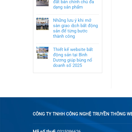
đất bán chính chủ đa
dạng sản phẩm
Những lưu ý khi mở
sàn giao dịch bất động
sản để từng bước
thành công
Thiết kế website bất
động sản tại Bình
Dương giúp bùng nổ
doanh số 2025
CÔNG TY TNHH CÔNG NGHỆ TRUYỀN THÔNG WEB
Mã số thuế:
0315096626