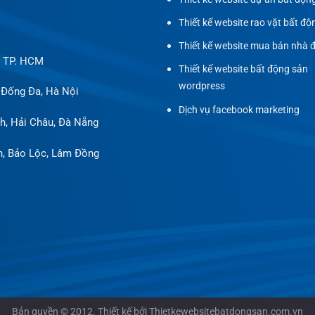
Thiết kế website rao vặt bất độ
Thiết kế website mua bán nhà 
, TP. HCM
Thiết kế website bất động sản
wordpress
 Đống Đa, Hà Nội
Dịch vụ facebook marketing
h, Hải Châu, Đà Nẵng
h, Bảo Lộc, Lâm Đồng
Bản quyền © 2012. Thiết kế bởi Thietkewebsitebatdongsan.com.vn