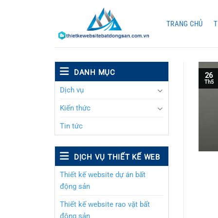
Chuyển
đến
TRANG CHỦ
T
nội
dung
DANH MỤC
26
Th5
Dịch vụ
Kiến thức
Tin tức
DỊCH VỤ THIẾT KẾ WEB
Thiết kế website dự án bất
động sản
Thiết kế website rao vặt bất
động sản