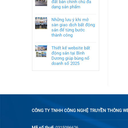
đất bán chính chủ đa
dạng sản phẩm
Những lưu ý khi mở
sàn giao dịch bất động
sản để từng bước
thành công
Thiết kế website bất
động sản tại Bình
Dương giúp bùng nổ
doanh số 2025
CÔNG TY TNHH CÔNG NGHỆ TRUYỀN THÔNG WEB
Mã số thuế:
0315096626