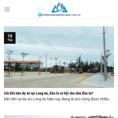
Chuyển
đến
nội
dung
19
Th6
Sốt đất nền dự án tại Long An, đâu là cơ hội cho nhà đầu tư?
Đất nền tại dự án Long An hiện nay đang là sức nóng được nhiều....