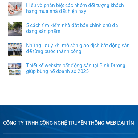
Hiểu và phân biệt các nhóm đối tượng khách
hàng mua nhà đất hiện nay
5 cách tìm kiếm nhà đất bán chính chủ đa
dạng sản phẩm
Những lưu ý khi mở sàn giao dịch bất động sản
để từng bước thành công
Thiết kế website bất động sản tại Bình Dương
giúp bùng nổ doanh số 2025
CÔNG TY TNHH CÔNG NGHỆ TRUYỀN THÔNG WEB ĐẠI TÍN