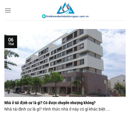
Chuyển
đến
nội
dung
06
Th4
Nhà ở tái định cư là gì? Có được chuyển nhượng không?
Nhà tái định cư là gì? Hình thức nhà ở này có gì khác biệt....