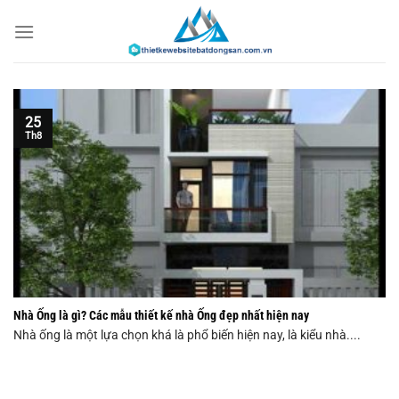
Chuyển
đến
nội
dung
25
Th8
Nhà Ống là gì? Các mẫu thiết kế nhà Ống đẹp nhất hiện nay
Nhà ống là một lựa chọn khá là phổ biến hiện nay, là kiểu nhà....