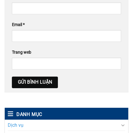
Email
*
Trang web
DANH MỤC
Dịch vụ