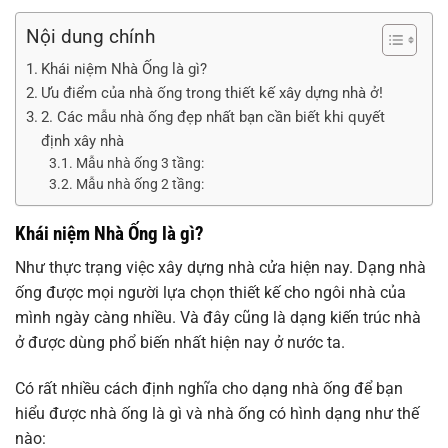
Nội dung chính
Khái niệm Nhà Ống là gì?
Ưu điểm của nhà ống trong thiết kế xây dựng nhà ở!
2. Các mẫu nhà ống đẹp nhất bạn cần biết khi quyết
định xây nhà
Mẫu nhà ống 3 tầng:
Mẫu nhà ống 2 tầng:
Khái niệm Nhà Ống là gì?
Như thực trạng việc xây dựng nhà cửa hiện nay. Dạng nhà
ống được mọi người lựa chọn thiết kế cho ngôi nhà của
mình ngày càng nhiều. Và đây cũng là dạng kiến trúc nhà
ở được dùng phổ biến nhất hiện nay ở nước ta.
Có rất nhiều cách định nghĩa cho dạng nhà ống để bạn
hiểu được nhà ống là gì và nhà ống có hình dạng như thế
nào: