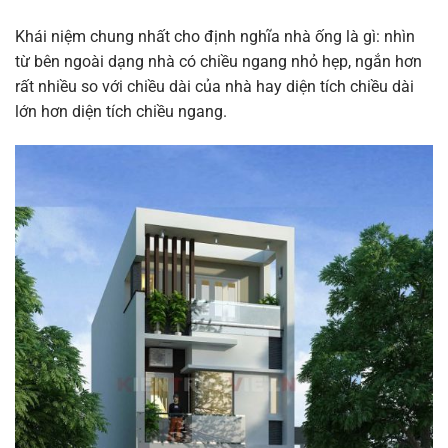
Khái niệm chung nhất cho định nghĩa nhà ống là gì: nhìn
từ bên ngoài dạng nhà có chiều ngang nhỏ hẹp, ngắn hơn
rất nhiều so với chiều dài của nhà hay diện tích chiều dài
lớn hơn diện tích chiều ngang.