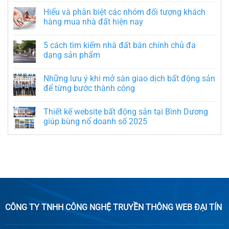
Hiểu và phân biệt các nhóm đối tượng khách
hàng mua nhà đất hiện nay
5 cách tìm kiếm nhà đất bán chính chủ đa
dạng sản phẩm
Những lưu ý khi mở sàn giao dịch bất động sản
để từng bước thành công
Thiết kế website bất động sản tại Bình Dương
giúp bùng nổ doanh số 2025
CÔNG TY TNHH CÔNG NGHỆ TRUYỀN THÔNG WEB ĐẠI TÍN