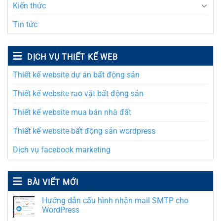
Kiến thức
Tin tức
DỊCH VỤ THIẾT KẾ WEB
Thiết kế website dự án bất động sản
Thiết kế website rao vặt bất động sản
Thiết kế website mua bán nhà đất
Thiết kế website bất động sản wordpress
Dịch vụ facebook marketing
BÀI VIẾT MỚI
Hướng dẫn cấu hình nhận mail SMTP cho
WordPress