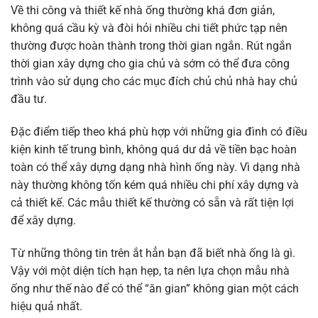
Về thi công và thiết kế nhà ống thường khá đơn giản,
không quá cầu kỳ và đòi hỏi nhiều chi tiết phức tạp nên
thường được hoàn thành trong thời gian ngắn. Rút ngắn
thời gian xây dựng cho gia chủ và sớm có thể đưa công
trình vào sử dụng cho các mục đích chủ chủ nhà hay chủ
đầu tư.
Đặc điểm tiếp theo khá phù hợp với những gia đình có điều
kiện kinh tế trung bình, không quá dư dả về tiền bạc hoàn
toàn có thể xây dựng dạng nhà hình ống này. Vì dạng nhà
này thường không tốn kém quá nhiều chi phí xây dựng và
cả thiết kế. Các mẫu thiết kế thường có sẵn và rất tiện lợi
để xây dựng.
Từ những thông tin trên ắt hẳn bạn đã biết nhà ống là gì.
Vậy với một diện tích hạn hẹp, ta nên lựa chọn mẫu nhà
ống như thế nào để có thể “ăn gian” không gian một cách
hiệu quả nhất.