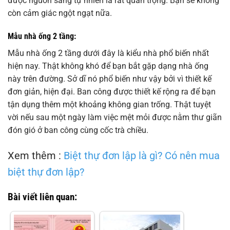
được nguồn sáng tự nhiên là rất quan trọng. Bạn sẽ không
còn cảm giác ngột ngạt nữa.
Mẫu nhà ống 2 tầng:
Mẫu nhà ống 2 tầng dưới đây là kiểu nhà phổ biến nhất
hiện nay. Thật không khó để bạn bắt gặp dạng nhà ống
này trên đường. Sở dĩ nó phổ biến như vậy bởi vì thiết kế
đơn giản, hiện đại. Ban công được thiết kế rộng ra để bạn
tận dụng thêm một khoảng không gian trống. Thật tuyệt
vời nếu sau một ngày làm việc mệt mỏi được nằm thư giãn
đón gió ở ban công cùng cốc trà chiều.
Xem thêm :
Biệt thự đơn lập là gì? Có nên mua
biệt thự đơn lập?
Bài viết liên quan: