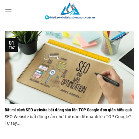
Chuyển
đến
nội
dung
01
Th7
Bật mí cách SEO website bất động sản lên TOP Google đơn giản hiệu quả
SEO Website bất động sản như thế nào để nhanh lên TOP Google?
Tự tay....