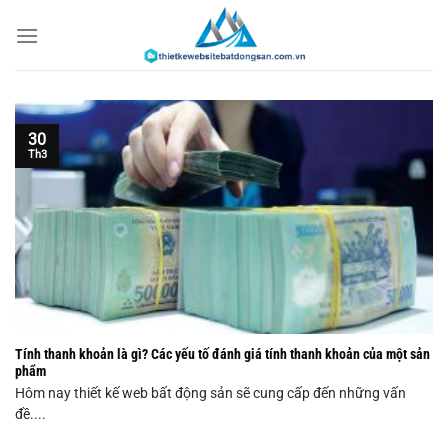
Chuyển
đến
nội
dung
30
Th3
Tính thanh khoản là gì? Các yếu tố đánh giá tính thanh khoản của một sản
phẩm
Hôm nay thiết kế web bất động sản sẽ cung cấp đến những vấn
đề....