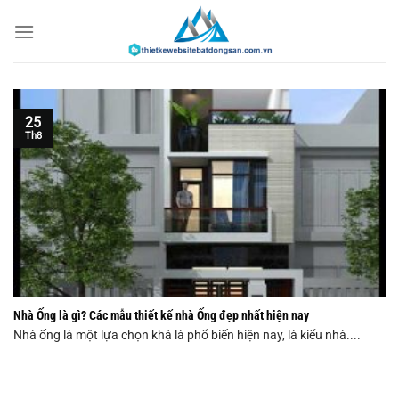
Chuyển
đến
nội
dung
25
Th8
Nhà Ống là gì? Các mẫu thiết kế nhà Ống đẹp nhất hiện nay
Nhà ống là một lựa chọn khá là phổ biến hiện nay, là kiểu nhà....