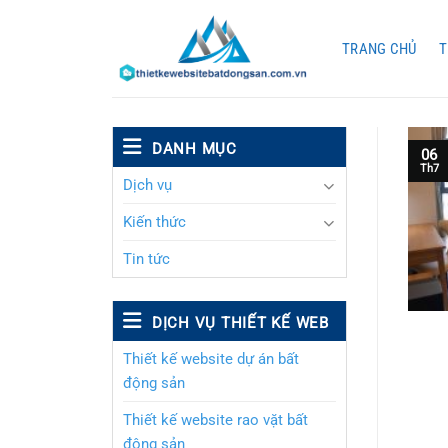
Chuyển
đến
TRANG CHỦ
T
nội
dung
DANH MỤC
06
Th7
Dịch vụ
Kiến thức
Tin tức
DỊCH VỤ THIẾT KẾ WEB
Thiết kế website dự án bất
động sản
Thiết kế website rao vặt bất
động sản