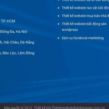
Thiết kế website rao vặt bất độ
Thiết kế website mua bán nhà 
, TP. HCM
Thiết kế website bất động sản
wordpress
 Đống Đa, Hà Nội
Dịch vụ facebook marketing
h, Hải Châu, Đà Nẵng
h, Bảo Lộc, Lâm Đồng
Bản quyền © 2012. Thiết kế bởi Thietkewebsitebatdongsan.com.vn