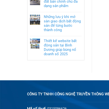
đất bán chính chủ đa
dạng sản phẩm
Những lưu ý khi mở
sàn giao dịch bất động
sản để từng bước
thành công
Thiết kế website bất
động sản tại Bình
Dương giúp bùng nổ
doanh số 2025
CÔNG TY TNHH CÔNG NGHỆ TRUYỀN THÔNG WEB
Mã số thuế:
0315096626