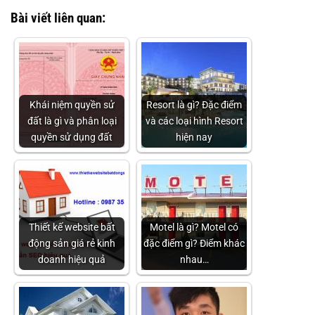
Bài viết liên quan:
Khái niệm quyền sử
Resort là gì? Đặc điểm
đất là gì và phân loại
và các loại hình Resort
quyền sử dụng đất
hiện nay
Thiết kế website bất
Motel là gì? Motel có
động sản giá rẻ kinh
đặc điểm gì? Điểm khác
doanh hiệu quả
nhau…