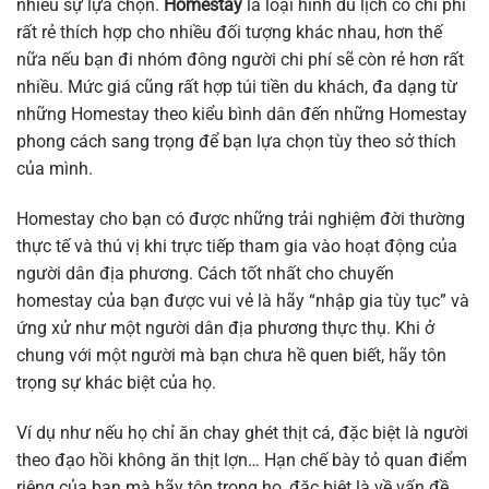
nhiều sự lựa chọn.
Homestay
là loại hình du lịch có chi phí
rất rẻ thích hợp cho nhiều đối tượng khác nhau, hơn thế
nữa nếu bạn đi nhóm đông người chi phí sẽ còn rẻ hơn rất
nhiều. Mức giá cũng rất hợp túi tiền du khách, đa dạng từ
những Homestay theo kiểu bình dân đến những Homestay
phong cách sang trọng để bạn lựa chọn tùy theo sở thích
của mình.
Homestay cho bạn có được những trải nghiệm đời thường
thực tế và thú vị khi trực tiếp tham gia vào hoạt động của
người dân địa phương. Cách tốt nhất cho chuyến
homestay của bạn được vui vẻ là hãy “nhập gia tùy tục” và
ứng xử như một người dân địa phương thực thụ. Khi ở
chung với một người mà bạn chưa hề quen biết, hãy tôn
trọng sự khác biệt của họ.
Ví dụ như nếu họ chỉ ăn chay ghét thịt cá, đặc biệt là người
theo đạo hồi không ăn thịt lợn… Hạn chế bày tỏ quan điểm
riêng của bạn mà hãy tôn trọng họ, đặc biệt là về vấn đề