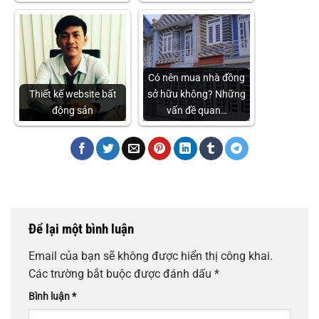
Có nên mua nhà đồng
Thiết kế website bất
sở hữu không? Những
động sản
vấn đề quan…
Để lại một bình luận
Email của bạn sẽ không được hiển thị công khai.
Các trường bắt buộc được đánh dấu
*
Bình luận
*