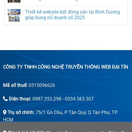
Thiết kế website bất động sản tại Bình Dương
giúp bùng nổ doanh số 2025
CÔNG TY TNHH CÔNG NGHỆ TRUYỀN THÔNG WEB ĐẠI TÍN
Mã số thuế:
0315096626
Điện thoại:
0987.353.298 - 0334.363.307
Trụ sở chính:
75/1 Gò Dầu, P Tân Quý, Q Tân Phú, TP.
HCM