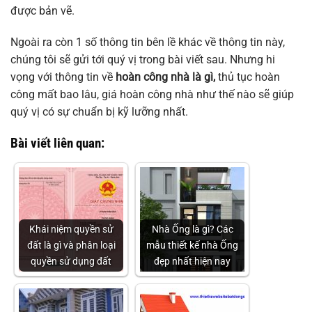
được bản vẽ.
Ngoài ra còn 1 số thông tin bên lề khác về thông tin này,
chúng tôi sẽ gửi tới quý vị trong bài viết sau. Nhưng hi
vọng với thông tin về
hoàn công nhà là gì,
thủ tục hoàn
công mất bao lâu, giá hoàn công nhà như thế nào sẽ giúp
quý vị có sự chuẩn bị kỹ lưỡng nhất.
Bài viết liên quan:
Khái niệm quyền sử
Nhà Ống là gì? Các
đất là gì và phân loại
mẫu thiết kế nhà Ống
quyền sử dụng đất
đẹp nhất hiện nay