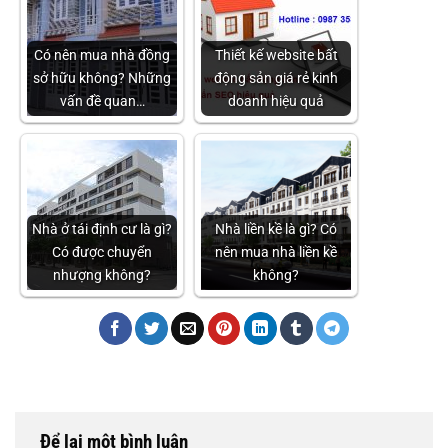
Có nên mua nhà đồng
Thiết kế website bất
sở hữu không? Những
động sản giá rẻ kinh
vấn đề quan…
doanh hiệu quả
Nhà ở tái định cư là gì?
Nhà liền kề là gì? Có
Có được chuyển
nên mua nhà liền kề
nhượng không?
không?
Để lại một bình luận