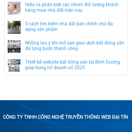
Hiểu và phân biệt các nhóm đối tượng khách
hàng mua nhà đất hiện nay
5 cách tìm kiếm nhà đất bán chính chủ đa
dạng sản phẩm
Những lưu ý khi mở sàn giao dịch bất động sản
để từng bước thành công
Thiết kế website bất động sản tại Bình Dương
giúp bùng nổ doanh số 2025
CÔNG TY TNHH CÔNG NGHỆ TRUYỀN THÔNG WEB ĐẠI TÍN