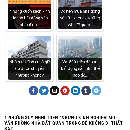
Những cuốn sách kinh
Có nên mua nhà đồng
doanh bất động sản
sở hữu không? Những
nhất định…
vấn đề quan…
Nhà ở tái định cư là gì?
Với 500 triệu đầu tư
Có được chuyển
bất động sản như thế
nhượng không?
nào để…
1 NHỮNG SUY NGHĨ TRÊN “
NHỮNG KINH NGHIỆM MỞ
VĂN PHÒNG NHÀ ĐẤT QUAN TRỌNG ĐỂ KHÔNG BỊ THẤT
BẠI
”